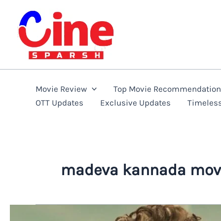
Skip
to
content
Movie Review
Top Movie Recommendatio
OTT Updates
Exclusive Updates
Timeles
madeva kannada mov