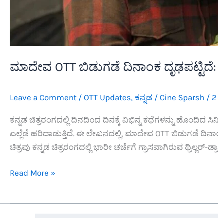
ಮಾದೇವ OTT ಬಿಡುಗಡೆ ದಿನಾಂಕ ದೃಢಪಟ್ಟಿದೆ: S
Leave a Comment
/
OTT Updates
,
ಕನ್ನಡ
/
Cine Sparsh
/
2
ಕನ್ನಡ ಚಿತ್ರರಂಗದಲ್ಲಿ ದಿನದಿಂದ ದಿನಕ್ಕೆ ವಿಭಿನ್ನ ಕಥೆಗಳನ್ನು ಹೊಂದಿದ ಸ
ಎಲ್ಲೆಡೆ ಹರಿದಾಡುತ್ತಿದೆ. ಈ ಲೇಖನದಲ್ಲಿ, ಮಾದೇವ OTT ಬಿಡುಗಡೆ ದಿನ
ಚಿತ್ರವು ಕನ್ನಡ ಚಿತ್ರರಂಗದಲ್ಲಿ ಭಾರೀ ಚರ್ಚೆಗೆ ಗ್ರಾಸವಾಗಿರುವ ಥ್ರಿಲ್ಲರ್-ಡ್ರಾ
ಮಾದೇವ
Read More »
OTT
ಬಿಡುಗಡೆ
ದಿನಾಂಕ