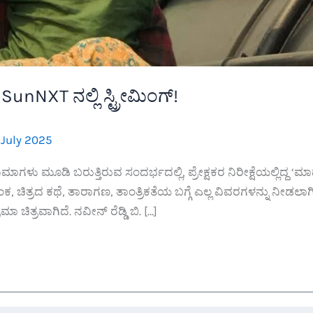
unNXT ನಲ್ಲಿ ಸ್ಟ್ರೀಮಿಂಗ್!
 July 2025
ಿನಿಮಾಗಳು ಮೂಡಿ ಬರುತ್ತಿರುವ ಸಂದರ್ಭದಲ್ಲಿ, ಪ್ರೇಕ್ಷಕರ ನಿರೀಕ್ಷೆಯಲ್ಲಿದ್ದ 
ಾಂಕ, ಚಿತ್ರದ ಕಥೆ, ತಾರಾಗಣ, ತಾಂತ್ರಿಕತೆಯ ಬಗ್ಗೆ ಎಲ್ಲ ವಿವರಗಳನ್ನು ನೀ
ಮಾ ಚಿತ್ರವಾಗಿದೆ. ನವೀನ್ ರೆಡ್ಡಿ ಬಿ. […]