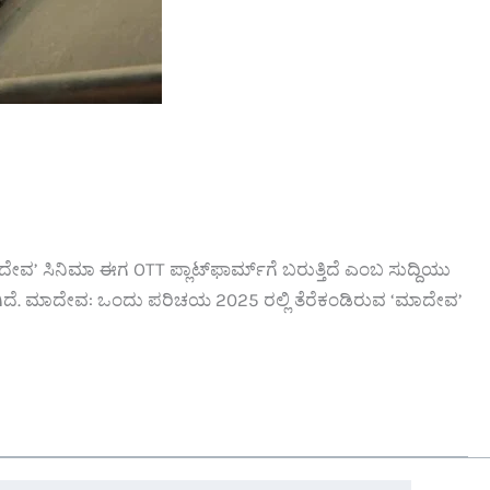
‘ಮಾದೇವ’ ಸಿನಿಮಾ ಈಗ OTT ಪ್ಲಾಟ್‌ಫಾರ್ಮ್‌ಗೆ ಬರುತ್ತಿದೆ ಎಂಬ ಸುದ್ದಿಯು
ಡಲಾಗಿದೆ. ಮಾದೇವ: ಒಂದು ಪರಿಚಯ 2025 ರಲ್ಲಿ ತೆರೆಕಂಡಿರುವ ‘ಮಾದೇವ’