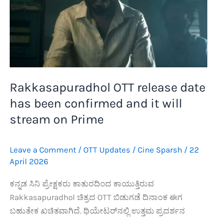
Rakkasapuradhol OTT release date
has been confirmed and it will
stream on Prime
Leave a Comment
/
OTT Updates
/
Cine Sparsh
/
22
April 2026
ಕನ್ನಡ ಸಿನಿ ಪ್ರೇಕ್ಷಕರು ಕಾತುರದಿಂದ ಕಾಯುತ್ತಿರುವ
Rakkasapuradhol ಚಿತ್ರದ OTT ಬಿಡುಗಡೆ ದಿನಾಂಕ ಈಗ
ಬಹುತೇಕ ಖಚಿತವಾಗಿದೆ. ಥಿಯೇಟರ್‌ನಲ್ಲಿ ಉತ್ತಮ ಪ್ರದರ್ಶನ