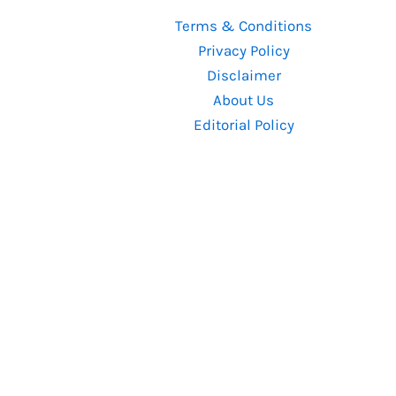
it
Terms & Conditions
will
Privacy Policy
stream
Disclaimer
on
About Us
Prime
Editorial Policy