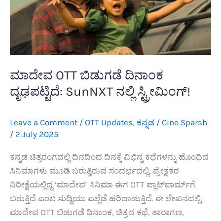
ಮಾದೇವ OTT ಬಿಡುಗಡೆ ದಿನಾಂಕ
ದೃಢಪಟ್ಟಿದೆ: SunNXT ನಲ್ಲಿ ಸ್ಟ್ರೀಮಿಂಗ್!
Leave a Comment
/
OTT Updates
,
ಕನ್ನಡ
/
Cine Sparsh
/
2 July 2025
ಕನ್ನಡ ಚಿತ್ರರಂಗದಲ್ಲಿ ದಿನದಿಂದ ದಿನಕ್ಕೆ ವಿಭಿನ್ನ ಕಥೆಗಳನ್ನು ಹೊಂದಿದ
ಸಿನಿಮಾಗಳು ಮೂಡಿ ಬರುತ್ತಿರುವ ಸಂದರ್ಭದಲ್ಲಿ, ಪ್ರೇಕ್ಷಕರ
ನಿರೀಕ್ಷೆಯಲ್ಲಿದ್ದ ‘ಮಾದೇವ’ ಸಿನಿಮಾ ಈಗ OTT ಪ್ಲಾಟ್‌ಫಾರ್ಮ್‌ಗೆ
ಬರುತ್ತಿದೆ ಎಂಬ ಸುದ್ದಿಯು ಎಲ್ಲೆಡೆ ಹರಿದಾಡುತ್ತಿದೆ. ಈ ಲೇಖನದಲ್ಲಿ,
ಮಾದೇವ OTT ಬಿಡುಗಡೆ ದಿನಾಂಕ, ಚಿತ್ರದ ಕಥೆ, ತಾರಾಗಣ,