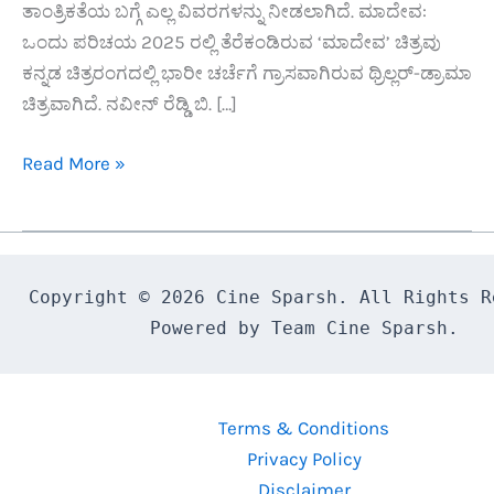
ತಾಂತ್ರಿಕತೆಯ ಬಗ್ಗೆ ಎಲ್ಲ ವಿವರಗಳನ್ನು ನೀಡಲಾಗಿದೆ. ಮಾದೇವ:
ಒಂದು ಪರಿಚಯ 2025 ರಲ್ಲಿ ತೆರೆಕಂಡಿರುವ ‘ಮಾದೇವ’ ಚಿತ್ರವು
ಕನ್ನಡ ಚಿತ್ರರಂಗದಲ್ಲಿ ಭಾರೀ ಚರ್ಚೆಗೆ ಗ್ರಾಸವಾಗಿರುವ ಥ್ರಿಲ್ಲರ್-ಡ್ರಾಮಾ
ಚಿತ್ರವಾಗಿದೆ. ನವೀನ್ ರೆಡ್ಡಿ ಬಿ. […]
ಮಾದೇವ
Read More »
OTT
ಬಿಡುಗಡೆ
ದಿನಾಂಕ
ದೃಢಪಟ್ಟಿದೆ:
Copyright © 2026 Cine Sparsh. All Rights Re
SunNXT
Powered by Team Cine Sparsh.
ನಲ್ಲಿ
ಸ್ಟ್ರೀಮಿಂಗ್!
Terms & Conditions
Privacy Policy
Disclaimer