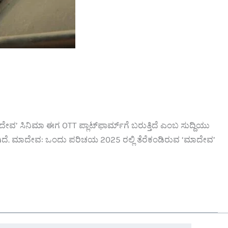
‘ಮಾದೇವ’ ಸಿನಿಮಾ ಈಗ OTT ಪ್ಲಾಟ್‌ಫಾರ್ಮ್‌ಗೆ ಬರುತ್ತಿದೆ ಎಂಬ ಸುದ್ದಿಯು
ಡಲಾಗಿದೆ. ಮಾದೇವ: ಒಂದು ಪರಿಚಯ 2025 ರಲ್ಲಿ ತೆರೆಕಂಡಿರುವ ‘ಮಾದೇವ’