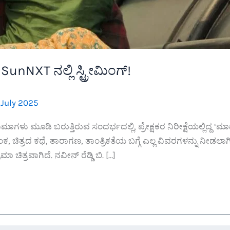
unNXT ನಲ್ಲಿ ಸ್ಟ್ರೀಮಿಂಗ್!
 July 2025
ಿನಿಮಾಗಳು ಮೂಡಿ ಬರುತ್ತಿರುವ ಸಂದರ್ಭದಲ್ಲಿ, ಪ್ರೇಕ್ಷಕರ ನಿರೀಕ್ಷೆಯಲ್ಲಿದ್ದ 
ಾಂಕ, ಚಿತ್ರದ ಕಥೆ, ತಾರಾಗಣ, ತಾಂತ್ರಿಕತೆಯ ಬಗ್ಗೆ ಎಲ್ಲ ವಿವರಗಳನ್ನು ನೀ
ಮಾ ಚಿತ್ರವಾಗಿದೆ. ನವೀನ್ ರೆಡ್ಡಿ ಬಿ. […]