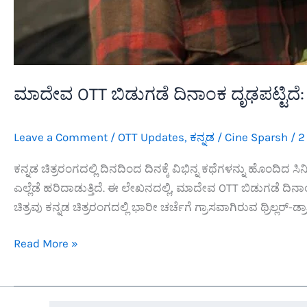
ಮಾದೇವ OTT ಬಿಡುಗಡೆ ದಿನಾಂಕ ದೃಢಪಟ್ಟಿದೆ: S
Leave a Comment
/
OTT Updates
,
ಕನ್ನಡ
/
Cine Sparsh
/
2
ಕನ್ನಡ ಚಿತ್ರರಂಗದಲ್ಲಿ ದಿನದಿಂದ ದಿನಕ್ಕೆ ವಿಭಿನ್ನ ಕಥೆಗಳನ್ನು ಹೊಂದಿದ ಸ
ಎಲ್ಲೆಡೆ ಹರಿದಾಡುತ್ತಿದೆ. ಈ ಲೇಖನದಲ್ಲಿ, ಮಾದೇವ OTT ಬಿಡುಗಡೆ ದಿನ
ಚಿತ್ರವು ಕನ್ನಡ ಚಿತ್ರರಂಗದಲ್ಲಿ ಭಾರೀ ಚರ್ಚೆಗೆ ಗ್ರಾಸವಾಗಿರುವ ಥ್ರಿಲ್ಲರ್-ಡ್ರಾ
ಮಾದೇವ
Read More »
OTT
ಬಿಡುಗಡೆ
ದಿನಾಂಕ